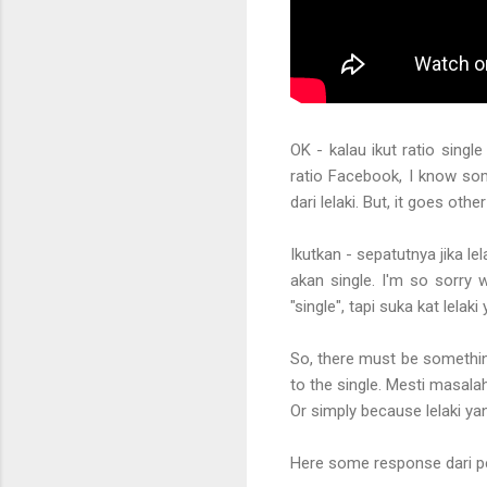
OK - kalau ikut ratio singl
ratio Facebook, I know som
dari lelaki. But, it goes oth
Ikutkan - sepatutnya jika l
akan single. I'm so sorry 
"single", tapi suka kat lelaki
So, there must be something
to the single. Mesti masalah
Or simply because lelaki ya
Here some response dari 