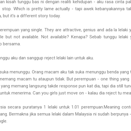
an kisah tunggu bas ni dengan realiti kehidupan - aku rasa cinta pa
 stop. Which is pretty lame actually - tapi awek kebanyakannya ta
 but it's a different story today.
erempuan yang single. They are attractive, genius and ada la lelaki
 but not available. Not available? Kenapa? Sebab tunggu lelaki
p bersama.
unggu aku dan sanggup reject lelaki lain untuk aku.
suka menunggu. Orang macam aku tak suka menunggu benda yang ta
 memang macam tu ataupun tidak. But perempuan - one thing yang 
i yang memang langsung takde response pun kat dia, tapi dia still tung
ntuk menerima. Can you girls just move on - kalau dia reject tu meanin
sia secara puratanya 1 lelaki untuk 1.01 perempuan.Meaning contoh
ang. Bermakna jika semua lelaki dalam Malaysia ni sudah berpunya 
gle.