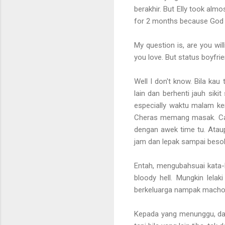
berakhir. But Elly took almo
for 2 months because God l
My question is, are you wil
you love. But status boyfrien
Well I don't know. Bila kau
lain dan berhenti jauh sik
especially waktu malam ke
Cheras memang masak. Call
dengan awek time tu. Atau
jam dan lepak sampai besok 
Entah, mengubahsuai kata-
bloody hell. Mungkin lela
berkeluarga nampak macho. M
Kepada yang menunggu, dan