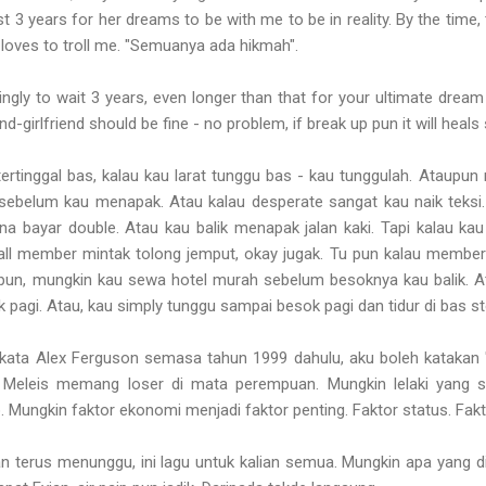
st 3 years for her dreams to be with me to be in reality. By the time,
oves to troll me. "Semuanya ada hikmah".
lingly to wait 3 years, even longer than that for your ultimate dream 
d-girlfriend should be fine - no problem, if break up pun it will heals 
 tertinggal bas, kalau kau larat tunggu bas - kau tunggulah. Ataupu
it sebelum kau menapak. Atau kalau desperate sangat kau naik teksi
na bayar double. Atau kau balik menapak jalan kaki. Tapi kalau ka
 member mintak tolong jemput, okay jugak. Tu pun kalau member 
pun, mungkin kau sewa hotel murah sebelum besoknya kau balik. A
pagi. Atau, kau simply tunggu sampai besok pagi dan tidur di bas st
kata Alex Ferguson semasa tahun 1999 dahulu, aku boleh katakan 
ki Meleis memang loser di mata perempuan. Mungkin lelaki yang
ungkin faktor ekonomi menjadi faktor penting. Faktor status. Faktor
 terus menunggu, ini lagu untuk kalian semua. Mungkin apa yang d