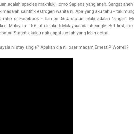
mpuan adalah species makhluk Homo Sapiens yang aneh. Sangat aneh 
masalah saintifik estrogen wanita ni. Apa yang aku tahu - tak mungki
ratio di Facebook - hampir 56% status lelaki adalah "single". Me
i di Malaysia - 5.6 juta lelaki di Malaysia adalah single. But first, i
batan Statistik kalau nak dapat jumlah yang lebih detail.
alaysia ni stay single? Apakah dia ni loser macam Ernest P Worrell?