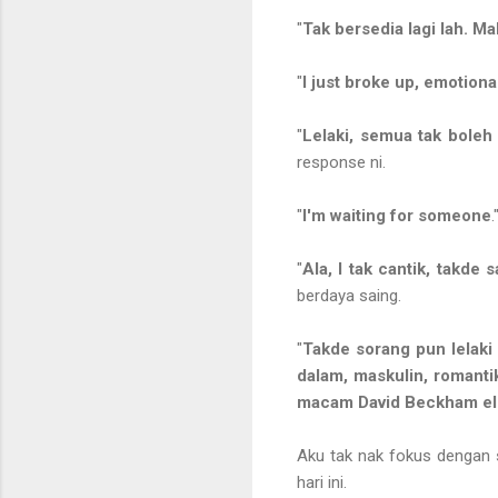
"
Tak bersedia lagi lah. Ma
"
I just broke up, emotional
"
Lelaki, semua tak boleh
response ni.
"
I'm waiting for someone
.
"
Ala, I tak cantik, takde 
berdaya saing.
"
Takde sorang pun lelaki
dalam, maskulin, romant
macam David Beckham el
Aku tak nak fokus dengan s
hari ini.