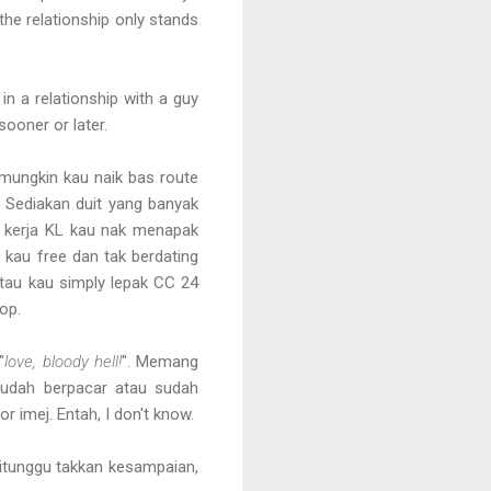
 the relationship only stands
in a relationship with a guy
sooner or later.
n mungkin kau naik bas route
. Sediakan duit yang banyak
u kerja KL kau nak menapak
kau free dan tak berdating
tau kau simply lepak CC 24
op.
"
love, bloody hell!
". Memang
 sudah berpacar atau sudah
 imej. Entah, I don't know.
itunggu takkan kesampaian,