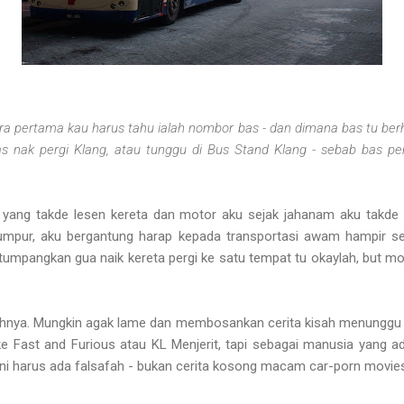
ara pertama kau harus tahu ialah nombor bas - dan dimana bas tu berh
 nak pergi Klang, atau tunggu di Bus Stand Klang - sebab bas per
 yang takde lesen kereta dan motor aku sejak jahanam aku takde 
umpur, aku bergantung harap kepada transportasi awam hampir s
umpangkan gua naik kereta pergi ke satu tempat tu okaylah, but mo
fahnya. Mungkin agak lame dan membosankan cerita kisah menunggu b
ke Fast and Furious atau KL Menjerit, tapi sebagai manusia yang a
 ni harus ada falsafah - bukan cerita kosong macam car-porn movies