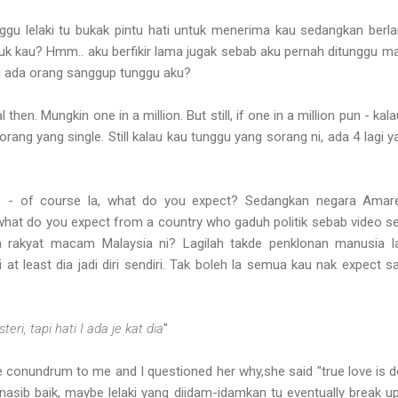
u lelaki tu bukak pintu hati untuk menerima kau sedangkan berlam
 kau? Hmm.. aku berfikir lama jugak sebab aku pernah ditunggu ma
 ada orang sanggup tunggu aku?
then. Mungkin one in a million. But still, if one in a million pun - kal
rang yang single. Still kalau kau tunggu yang sorang ni, ada 4 lagi ya
 - of course la, what do you expect? Sedangkan negara Ama
hat do you expect from a country who gaduh politik sebab video 
a rakyat macam Malaysia ni? Lagilah takde penklonan manusia l
at least dia jadi diri sendiri. Tak boleh la semua kau nak expect
teri, tapi hati I ada je kat dia
"
conundrum to me and I questioned her why,she said "true love is do
nasib baik, maybe lelaki yang diidam-idamkan tu eventually break u