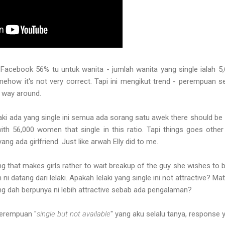
e Facebook 56% tu untuk wanita - jumlah wanita yang single ialah 5,
ehow it's not very correct. Tapi ini mengikut trend - perempuan se
er way around.
elaki ada yang single ini semua ada sorang satu awek there should b
with 56,000 women that single in this ratio. Tapi things goes oth
 yang ada girlfriend. Just like arwah Elly did to me.
 that makes girls rather to wait breakup of the guy she wishes to be
 ni datang dari lelaki. Apakah lelaki yang single ini not attractive? 
ng dah berpunya ni lebih attractive sebab ada pengalaman?
perempuan "
single but not available
" yang aku selalu tanya, respons