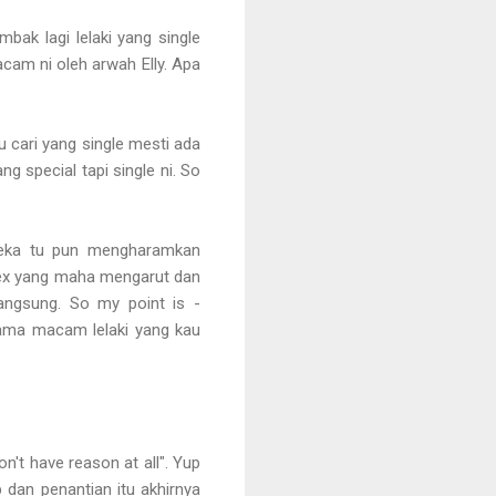
bak lagi lelaki yang single
cam ni oleh arwah Elly. Apa
au cari yang single mesti ada
ng special tapi single ni. So
reka tu pun mengharamkan
sex yang maha mengarut dan
angsung. So my point is -
 sama macam lelaki yang kau
n't have reason at all". Yup
p dan penantian itu akhirnya