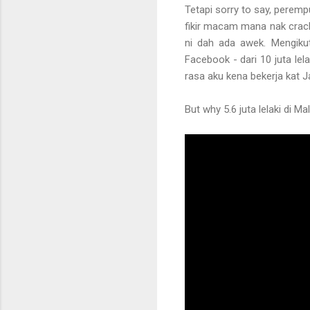
Tetapi sorry to say, pere
fikir macam mana nak crack 
ni dah ada awek. Mengikut 
Facebook - dari 10 juta lelak
rasa aku kena bekerja kat Ja
But why 5.6 juta lelaki di M