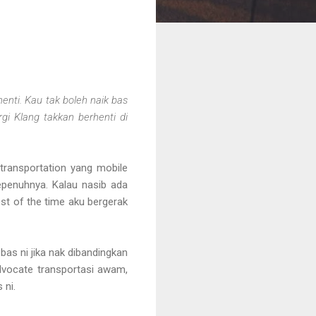
enti. Kau tak boleh naik bas
gi Klang takkan berhenti di
transportation yang mobile
epenuhnya. Kalau nasib ada
st of the time aku bergerak
as ni jika nak dibandingkan
dvocate transportasi awam,
 ni.