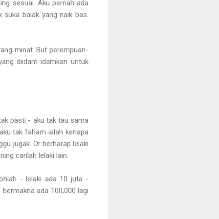
ling sesuai. Aku pernah ada
k suka balak yang naik bas.
 yang minat. But perempuan-
 yang diidam-idamkan untuk
k pasti - aku tak tau sama
aku tak faham ialah kenapa
gu jugak. Or berharap lelaki
g carilah lelaki lain.
lah - lelaki ada 10 juta -
- bermakna ada 100,000 lagi