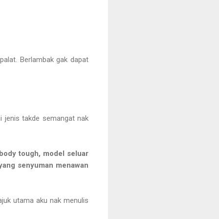
t palat. Berlambak gak dapat
 ni jenis takde semangat nak
 body tough, model seluar
p, yang senyuman menawan
tajuk utama aku nak menulis