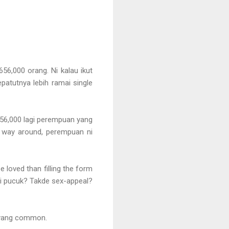
656,000 orang. Ni kalau ikut
patutnya lebih ramai single
e 56,000 lagi perempuan yang
er way around, perempuan ni
 loved than filling the form
Mati pucuk? Takde sex-appeal?
e yang common.