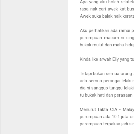
Apa yang aku boleh relatek
rasa nak cari awek kat bus
Awek suka balak naik kereta,
Aku perhatikan ada ramai p
perempuan macam ni single
bukak mulut dan mahu hidu
Kinda like arwah Elly yang t
Tetapi bukan semua orang 
ada semua perangai lelaki
dia ni sanggup tunggu lelak
tu bukak hati dan perasaan u
Menurut fakta CIA - Malay
perempuan ada 10.1 juta or
perempuan terpaksa jadi sin