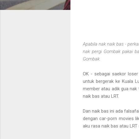
Apabila nak naik bas - perk
nak pergi Gombak pakai bas
Gombak.
OK - sebagai saekor loser
untuk bergerak ke Kuala L
member atau adik gua nak t
naik bas atau LRT.
Dan naik bas ini ada falsa
dengan car-porn movies li
aku rasa naik bas atau LRT