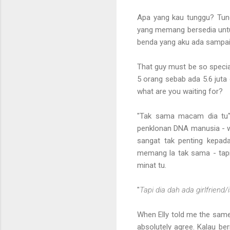
Apa yang kau tunggu? Tungg
yang memang bersedia untuk
benda yang aku ada sampai
That guy must be so special 
5 orang sebab ada 5.6 juta o
what are you waiting for?
"Tak sama macam dia tu"
penklonan DNA manusia - w
sangat tak penting kepad
memang la tak sama - tapi 
minat tu.
"
Tapi dia dah ada girlfriend/is
When Elly told me the same 
absolutely agree. Kalau ber