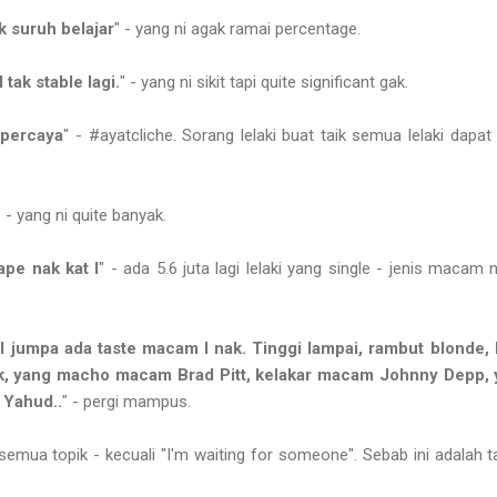
k suruh belajar
" - yang ni agak ramai percentage.
 tak stable lagi.
" - yang ni sikit tapi quite significant gak.
 percaya
" - #ayatcliche. Sorang lelaki buat taik semua lelaki dapa
" - yang ni quite banyak.
sape nak kat I
" - ada 5.6 juta lagi lelaki yang single - jenis macam
 I jumpa ada taste macam I nak. Tinggi lampai, rambut blonde,
ik, yang macho macam Brad Pitt, kelakar macam Johnny Dep
 Yahud..
" - pergi mampus.
emua topik - kecuali "I'm waiting for someone". Sebab ini adalah 