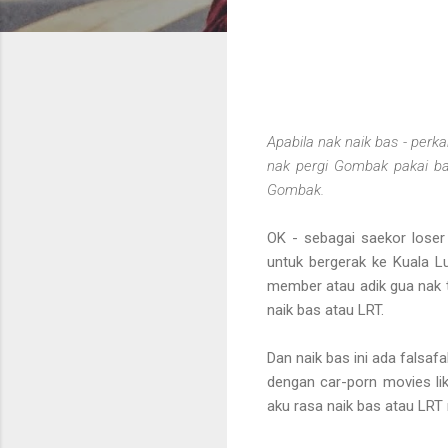
Apabila nak naik bas - perk
nak pergi Gombak pakai bas
Gombak.
OK - sebagai saekor loser
untuk bergerak ke Kuala L
member atau adik gua nak t
naik bas atau LRT.
Dan naik bas ini ada falsa
dengan car-porn movies li
aku rasa naik bas atau LRT