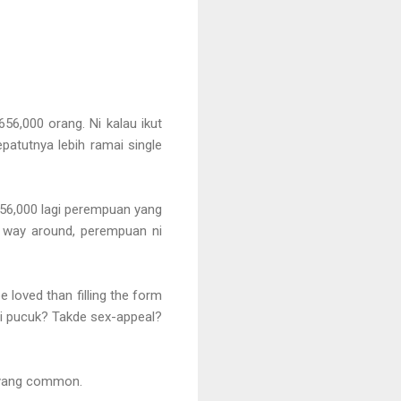
656,000 orang. Ni kalau ikut
patutnya lebih ramai single
e 56,000 lagi perempuan yang
er way around, perempuan ni
 loved than filling the form
Mati pucuk? Takde sex-appeal?
e yang common.