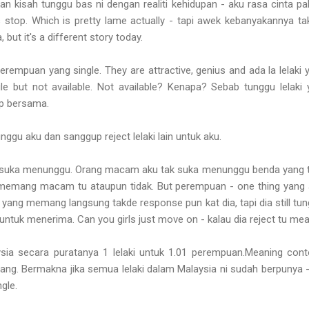
an kisah tunggu bas ni dengan realiti kehidupan - aku rasa cinta pa
 stop. Which is pretty lame actually - tapi awek kebanyakannya ta
 but it's a different story today.
erempuan yang single. They are attractive, genius and ada la lelaki
 but not available. Not available? Kenapa? Sebab tunggu lelaki
p bersama.
unggu aku dan sanggup reject lelaki lain untuk aku.
suka menunggu. Orang macam aku tak suka menunggu benda yang ta
 memang macam tu ataupun tidak. But perempuan - one thing yang 
i yang memang langsung takde response pun kat dia, tapi dia still tung
ntuk menerima. Can you girls just move on - kalau dia reject tu meanin
sia secara puratanya 1 lelaki untuk 1.01 perempuan.Meaning contoh
ang. Bermakna jika semua lelaki dalam Malaysia ni sudah berpunya 
gle.