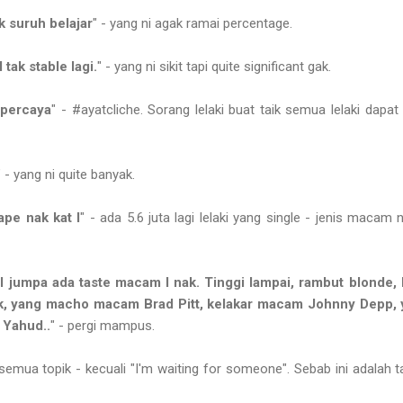
k suruh belajar
" - yang ni agak ramai percentage.
 tak stable lagi.
" - yang ni sikit tapi quite significant gak.
 percaya
" - #ayatcliche. Sorang lelaki buat taik semua lelaki dapa
" - yang ni quite banyak.
sape nak kat I
" - ada 5.6 juta lagi lelaki yang single - jenis macam
 I jumpa ada taste macam I nak. Tinggi lampai, rambut blonde,
ik, yang macho macam Brad Pitt, kelakar macam Johnny Dep
 Yahud..
" - pergi mampus.
emua topik - kecuali "I'm waiting for someone". Sebab ini adalah 