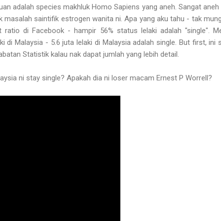
mpuan adalah species makhluk Homo Sapiens yang aneh. Sangat aneh 
masalah saintifik estrogen wanita ni. Apa yang aku tahu - tak mungki
ratio di Facebook - hampir 56% status lelaki adalah "single". Me
i di Malaysia - 5.6 juta lelaki di Malaysia adalah single. But first, i
batan Statistik kalau nak dapat jumlah yang lebih detail.
alaysia ni stay single? Apakah dia ni loser macam Ernest P Worrell?