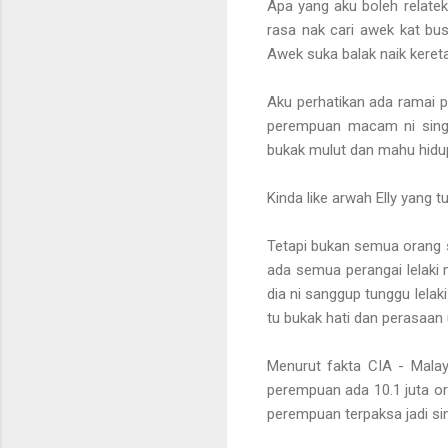
Apa yang aku boleh relatek
rasa nak cari awek kat bus
Awek suka balak naik kereta,
Aku perhatikan ada ramai p
perempuan macam ni single
bukak mulut dan mahu hidu
Kinda like arwah Elly yang t
Tetapi bukan semua orang 
ada semua perangai lelaki
dia ni sanggup tunggu lelak
tu bukak hati dan perasaan u
Menurut fakta CIA - Malay
perempuan ada 10.1 juta or
perempuan terpaksa jadi sin