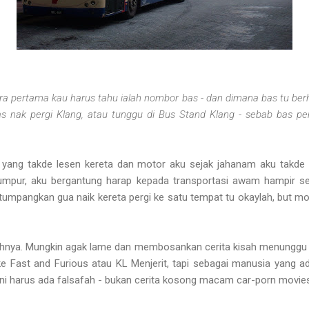
ara pertama kau harus tahu ialah nombor bas - dan dimana bas tu berh
 nak pergi Klang, atau tunggu di Bus Stand Klang - sebab bas per
 yang takde lesen kereta dan motor aku sejak jahanam aku takde 
umpur, aku bergantung harap kepada transportasi awam hampir s
umpangkan gua naik kereta pergi ke satu tempat tu okaylah, but mo
fahnya. Mungkin agak lame dan membosankan cerita kisah menunggu b
ke Fast and Furious atau KL Menjerit, tapi sebagai manusia yang a
 ni harus ada falsafah - bukan cerita kosong macam car-porn movies