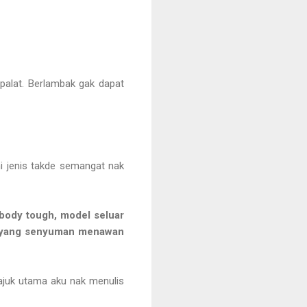
t palat. Berlambak gak dapat
 ni jenis takde semangat nak
 body tough, model seluar
p, yang senyuman menawan
tajuk utama aku nak menulis