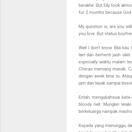
berakhir. But Elly took almo
for 2 months because God l
My question is, are you wil
you love. But status boyfrien
Well I don't know. Bila kau
lain dan berhenti jauh sik
especially waktu malam ke
Cheras memang masak. Call
dengan awek time tu. Atau
jam dan lepak sampai besok 
Entah, mengubahsuai kata-
bloody hell. Mungkin lela
berkeluarga nampak macho. M
Kepada yang menunggu, dan