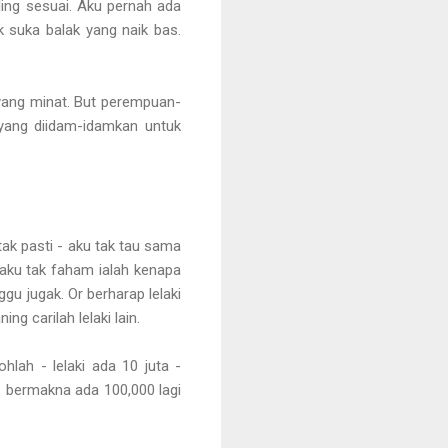
ling sesuai. Aku pernah ada
k suka balak yang naik bas.
 yang minat. But perempuan-
 yang diidam-idamkan untuk
k pasti - aku tak tau sama
aku tak faham ialah kenapa
gu jugak. Or berharap lelaki
g carilah lelaki lain.
lah - lelaki ada 10 juta -
- bermakna ada 100,000 lagi