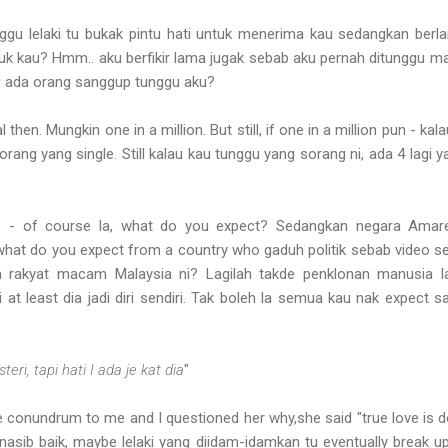
u lelaki tu bukak pintu hati untuk menerima kau sedangkan berlam
 kau? Hmm.. aku berfikir lama jugak sebab aku pernah ditunggu ma
 ada orang sanggup tunggu aku?
then. Mungkin one in a million. But still, if one in a million pun - kal
rang yang single. Still kalau kau tunggu yang sorang ni, ada 4 lagi ya
 - of course la, what do you expect? Sedangkan negara Ama
hat do you expect from a country who gaduh politik sebab video 
a rakyat macam Malaysia ni? Lagilah takde penklonan manusia l
at least dia jadi diri sendiri. Tak boleh la semua kau nak expect
teri, tapi hati I ada je kat dia
"
conundrum to me and I questioned her why,she said "true love is do
nasib baik, maybe lelaki yang diidam-idamkan tu eventually break u