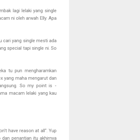
bak lagi lelaki yang single
cam ni oleh arwah Elly. Apa
au cari yang single mesti ada
ng special tapi single ni. So
reka tu pun mengharamkan
sex yang maha mengarut dan
angsung. So my point is -
 sama macam lelaki yang kau
n't have reason at all". Yup
p dan penantian itu akhirnya