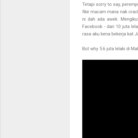
Tetapi sorry to say, pere
fikir macam mana nak crack 
ni dah ada awek. Mengikut 
Facebook - dari 10 juta lelak
rasa aku kena bekerja kat Ja
But why 5.6 juta lelaki di M