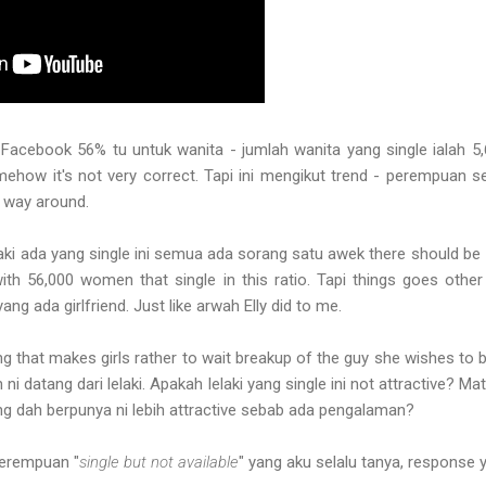
e Facebook 56% tu untuk wanita - jumlah wanita yang single ialah 5,
ehow it's not very correct. Tapi ini mengikut trend - perempuan se
er way around.
elaki ada yang single ini semua ada sorang satu awek there should b
with 56,000 women that single in this ratio. Tapi things goes oth
 yang ada girlfriend. Just like arwah Elly did to me.
 that makes girls rather to wait breakup of the guy she wishes to be
 ni datang dari lelaki. Apakah lelaki yang single ini not attractive? 
ng dah berpunya ni lebih attractive sebab ada pengalaman?
perempuan "
single but not available
" yang aku selalu tanya, respons