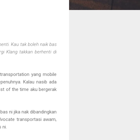
enti. Kau tak boleh naik bas
gi Klang takkan berhenti di
transportation yang mobile
epenuhnya. Kalau nasib ada
st of the time aku bergerak
as ni jika nak dibandingkan
dvocate transportasi awam,
 ni.