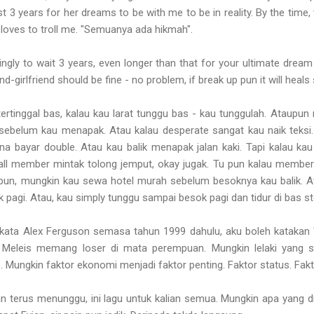
st 3 years for her dreams to be with me to be in reality. By the time,
oves to troll me. "Semuanya ada hikmah".
lingly to wait 3 years, even longer than that for your ultimate dream 
d-girlfriend should be fine - no problem, if break up pun it will heals 
 tertinggal bas, kalau kau larat tunggu bas - kau tunggulah. Ataupu
it sebelum kau menapak. Atau kalau desperate sangat kau naik teksi
na bayar double. Atau kau balik menapak jalan kaki. Tapi kalau ka
 member mintak tolong jemput, okay jugak. Tu pun kalau member 
pun, mungkin kau sewa hotel murah sebelum besoknya kau balik. A
pagi. Atau, kau simply tunggu sampai besok pagi dan tidur di bas st
kata Alex Ferguson semasa tahun 1999 dahulu, aku boleh katakan 
ki Meleis memang loser di mata perempuan. Mungkin lelaki yang
ungkin faktor ekonomi menjadi faktor penting. Faktor status. Faktor
 terus menunggu, ini lagu untuk kalian semua. Mungkin apa yang d