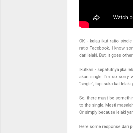
OK - kalau ikut ratio singl
ratio Facebook, I know som
dari lelaki. But, it goes oth
Ikutkan - sepatutnya jika l
akan single. I'm so sorry 
"single", tapi suka kat lelaki
So, there must be something
to the single. Mesti masalah
Or simply because lelaki ya
Here some response dari 