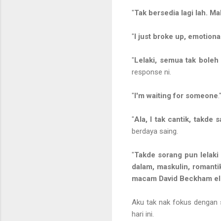
"
Tak bersedia lagi lah. Ma
"
I just broke up, emotional
"
Lelaki, semua tak boleh
response ni.
"
I'm waiting for someone
.
"
Ala, I tak cantik, takde 
berdaya saing.
"
Takde sorang pun lelaki
dalam, maskulin, romant
macam David Beckham el
Aku tak nak fokus dengan s
hari ini.