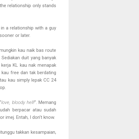
 the relationship only stands
in a relationship with a guy
sooner or later.
n mungkin kau naik bas route
. Sediakan duit yang banyak
u kerja KL kau nak menapak
kau free dan tak berdating
tau kau simply lepak CC 24
op.
"
love, bloody hell!
". Memang
 sudah berpacar atau sudah
 imej. Entah, I don't know.
itunggu takkan kesampaian,