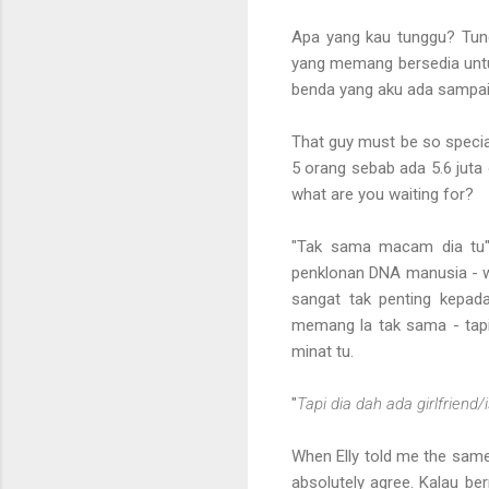
Apa yang kau tunggu? Tungg
yang memang bersedia untuk
benda yang aku ada sampai
That guy must be so special 
5 orang sebab ada 5.6 juta o
what are you waiting for?
"Tak sama macam dia tu"
penklonan DNA manusia - w
sangat tak penting kepad
memang la tak sama - tapi 
minat tu.
"
Tapi dia dah ada girlfriend/is
When Elly told me the same 
absolutely agree. Kalau ber