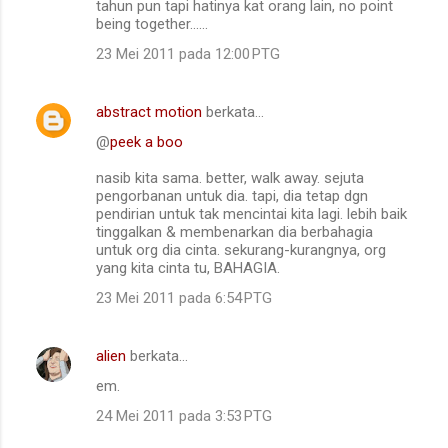
tahun pun tapi hatinya kat orang lain, no point
being together......
23 Mei 2011 pada 12:00 PTG
abstract motion
berkata…
@
peek a boo
nasib kita sama. better, walk away. sejuta
pengorbanan untuk dia. tapi, dia tetap dgn
pendirian untuk tak mencintai kita lagi. lebih baik
tinggalkan & membenarkan dia berbahagia
untuk org dia cinta. sekurang-kurangnya, org
yang kita cinta tu, BAHAGIA.
23 Mei 2011 pada 6:54 PTG
alien
berkata…
em.
24 Mei 2011 pada 3:53 PTG