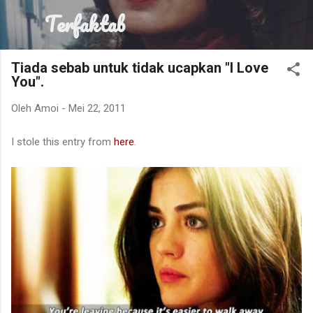
Terfaktab
Langkau ke kandungan utama
Tiada sebab untuk tidak ucapkan "I Love
You".
Oleh
Amoi
-
Mei 22, 2011
I stole this entry from
here
.