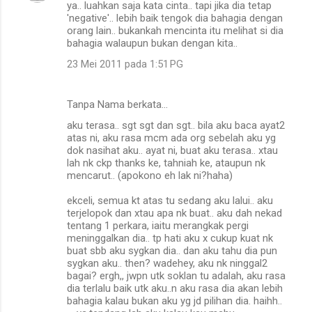
ya.. luahkan saja kata cinta.. tapi jika dia tetap
'negative'.. lebih baik tengok dia bahagia dengan
orang lain.. bukankah mencinta itu melihat si dia
bahagia walaupun bukan dengan kita..
23 Mei 2011 pada 1:51 PG
Tanpa Nama berkata…
aku terasa.. sgt sgt dan sgt.. bila aku baca ayat2
atas ni, aku rasa mcm ada org sebelah aku yg
dok nasihat aku.. ayat ni, buat aku terasa.. xtau
lah nk ckp thanks ke, tahniah ke, ataupun nk
mencarut.. (apokono eh lak ni?haha)
ekceli, semua kt atas tu sedang aku lalui.. aku
terjelopok dan xtau apa nk buat.. aku dah nekad
tentang 1 perkara, iaitu merangkak pergi
meninggalkan dia.. tp hati aku x cukup kuat nk
buat sbb aku sygkan dia.. dan aku tahu dia pun
sygkan aku.. then? wadehey, aku nk ninggal2
bagai? ergh,, jwpn utk soklan tu adalah, aku rasa
dia terlalu baik utk aku..n aku rasa dia akan lebih
bahagia kalau bukan aku yg jd pilihan dia. haihh..