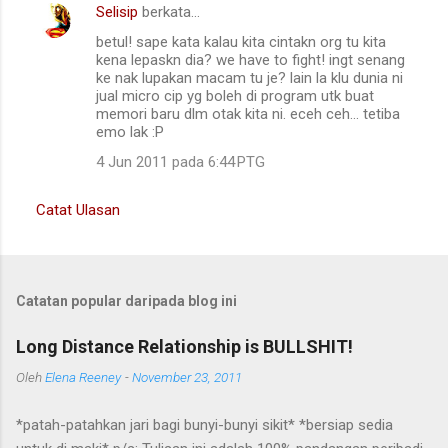
Selisip
berkata…
betul! sape kata kalau kita cintakn org tu kita
kena lepaskn dia? we have to fight! ingt senang
ke nak lupakan macam tu je? lain la klu dunia ni
jual micro cip yg boleh di program utk buat
memori baru dlm otak kita ni. eceh ceh... tetiba
emo lak :P
4 Jun 2011 pada 6:44 PTG
Catat Ulasan
Catatan popular daripada blog ini
Long Distance Relationship is BULLSHIT!
Oleh
Elena Reeney
-
November 23, 2011
*patah-patahkan jari bagi bunyi-bunyi sikit* *bersiap sedia