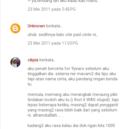
~ ya,tendang lah aku kalau kau mahu..
23 Mei 2011 pada 5:42 PG
Unknown
berkata…
uhuk. sedihnya kalo cite pasl cinte ni.,
23 Mei 2011 pada 11:03 PG
cikpia
berkata…
aku penah bercinta for 9years sebelum aku
tinggalkan dia. selama nie macam2 dia tipu aku
tapi atas nama cinta, aku pandang ringan benda
tu.
memula, memang aku merangkak meraung pikir
tindakan bodoh aku tu (i thot it WAS stupid). tapi
lepas beberapa ketika, masing2 dapat pengganti
yang masing2 rasa lebih baik dari yang sebelum
ni. alhamdulillah.......
kadang2 aku rasa kalau dia dok ngan kita 1000