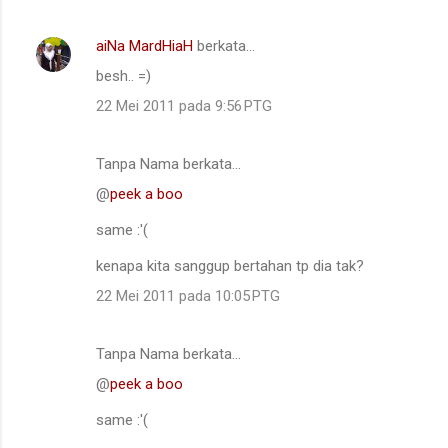
a
n
aiNa MardHiaH
berkata…
besh.. =)
22 Mei 2011 pada 9:56 PTG
Tanpa Nama berkata…
@
peek a boo
same :'(
kenapa kita sanggup bertahan tp dia tak?
22 Mei 2011 pada 10:05 PTG
Tanpa Nama berkata…
@
peek a boo
same :'(