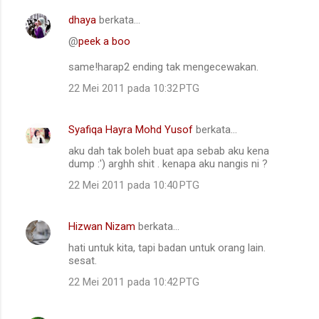
dhaya
berkata…
@
peek a boo
same!harap2 ending tak mengecewakan.
22 Mei 2011 pada 10:32 PTG
Syafiqa Hayra Mohd Yusof
berkata…
aku dah tak boleh buat apa sebab aku kena
dump :') arghh shit . kenapa aku nangis ni ?
22 Mei 2011 pada 10:40 PTG
Hizwan Nizam
berkata…
hati untuk kita, tapi badan untuk orang lain.
sesat.
22 Mei 2011 pada 10:42 PTG