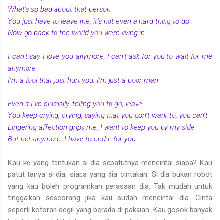
What’s so bad about that person
You just have to leave me, it’s not even a hard thing to do
Now go back to the world you were living in
I can’t say I love you anymore, I can’t ask for you to wait for me
anymore
I’m a fool that just hurt you, I’m just a poor man
Even if I lie clumsily, telling you to go, leave
You keep crying, crying, saying that you don’t want to, you can’t
Lingering affection grips me, I want to keep you by my side
But not anymore, I have to end it for you
Kau ke yang tentukan si dia sepatutnya mencintai siapa? Kau
patut tanya si dia, siapa yang dia cintakan. Si dia bukan robot
yang kau boleh programkan perasaan dia. Tak mudah untuk
tinggalkan seseorang jika kau sudah mencintai dia. Cinta
seperti kotoran degil yang berada di pakaian. Kau gosok banyak