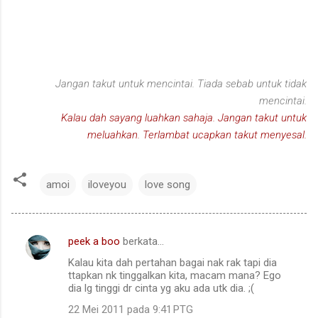
Jangan takut untuk mencintai. Tiada sebab untuk tidak
mencintai.
Kalau dah sayang luahkan sahaja. Jangan takut untuk
meluahkan. Terlambat ucapkan takut menyesal.
amoi
iloveyou
love song
peek a boo
berkata…
U
Kalau kita dah pertahan bagai nak rak tapi dia
l
ttapkan nk tinggalkan kita, macam mana? Ego
a
dia lg tinggi dr cinta yg aku ada utk dia. ;(
s
22 Mei 2011 pada 9:41 PTG