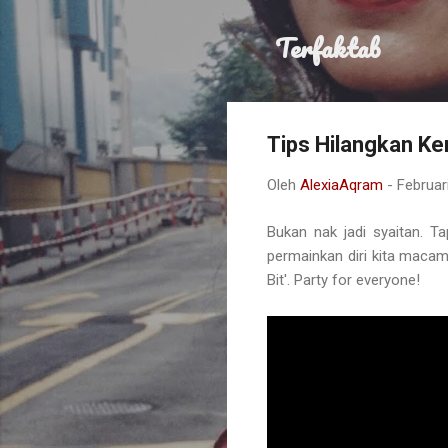
Terfaktab
Tips Hilangkan Ke
Oleh
AlexiaAqram
-
Februar
Bukan nak jadi syaitan. Ta
permainkan diri kita macam
Bit'. Party for everyone!