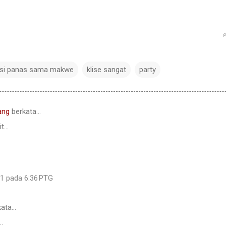
p
si panas sama makwe
klise sangat
party
ang
berkata…
t...
11 pada 6:36 PTG
kata…
.