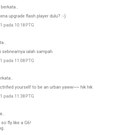
berkata…
kena upgrade flash player dulu? :-)
11 pada 10:18 PTG
ta…
ini sebnearnya ialah sampah.
11 pada 11:08 PTG
rkata…
ctrified yourself to be an urban yaww~~ hik hik
11 pada 11:38 PTG
ta…
 so fly like a G6!
g..