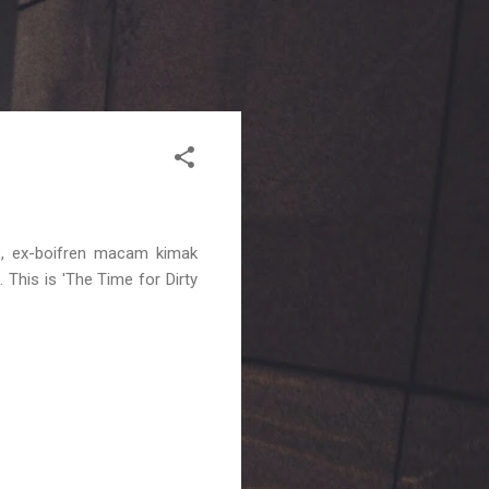
gle, ex-boifren macam kimak
This is 'The Time for Dirty