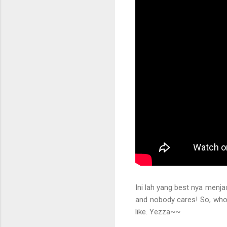
Ini lah yang best nya menj
and nobody cares! So, who 
like. Yezza~~