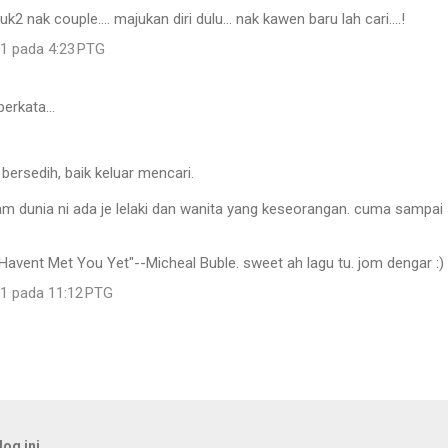
uk2 nak couple.... majukan diri dulu... nak kawen baru lah cari....!
11 pada 4:23 PTG
berkata…
bersedih, baik keluar mencari.
lam dunia ni ada je lelaki dan wanita yang keseorangan. cuma sampa
"Havent Met You Yet"--Micheal Buble. sweet ah lagu tu. jom dengar :)
11 pada 11:12 PTG
og ini