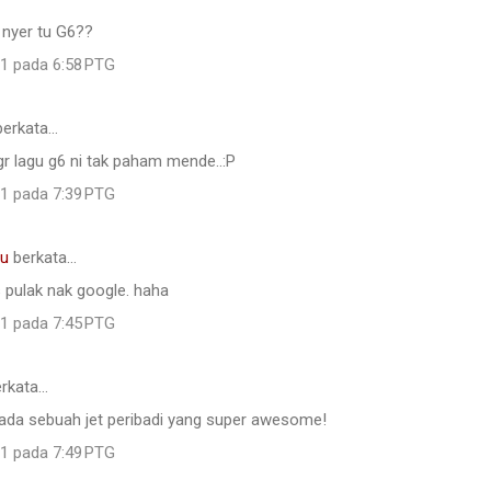
nyer tu G6??
11 pada 6:58 PTG
erkata…
r lagu g6 ni tak paham mende..:P
11 pada 7:39 PTG
tu
berkata…
 pulak nak google. haha
11 pada 7:45 PTG
rkata…
ada sebuah jet peribadi yang super awesome!
11 pada 7:49 PTG