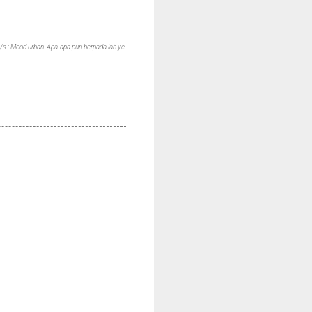
/s : Mood urban. Apa-apa pun berpada lah ye.