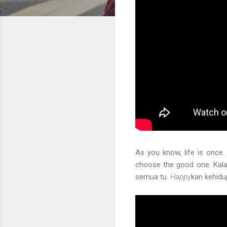
As you know, life is once
choose the good one. Kala
semua tu.
Happy
kan kehidu