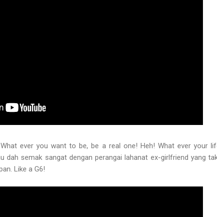
. What ever you want to be, be a real one! Heh! What ever your li
u dah semak sangat dengan perangai lahanat ex-girlfriend yang tak
pan. Like a G6!