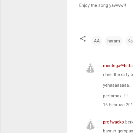
Enjoy the song yawww!!
AA
haram
Ka
mentega^^terb
U
i feel the dirty bi
l
a
yehaaaaaaaa....
s
pertamax...!!!
a
16 Februari 20
n
profwacko
ber
banner gempax.