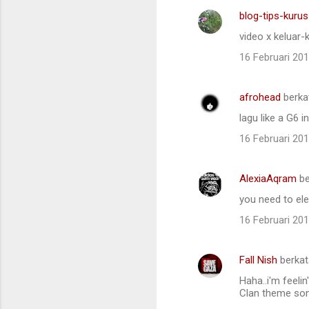
blog-tips-kurus
video x keluar-
16 Februari 20
afrohead
berka
lagu like a G6 
16 Februari 20
AlexiaAqram
be
you need to ele
16 Februari 20
Fall Nish
berka
Haha..i'm feelin'
Clan theme son