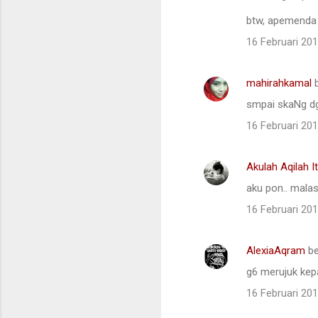
btw, apemenda 
16 Februari 20
mahirahkamal
b
smpai skaNg dg
16 Februari 20
Akulah Aqilah I
aku pon.. malas
16 Februari 20
AlexiaAqram
be
g6 merujuk kep
16 Februari 20