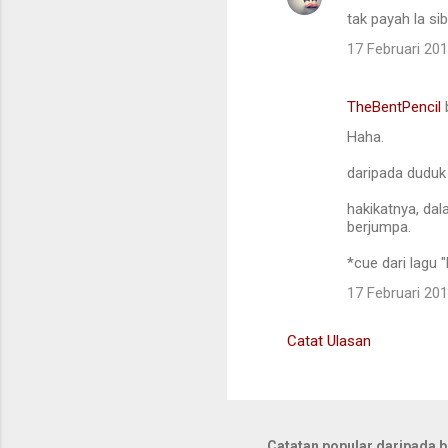
tak payah la sib
17 Februari 20
TheBentPencil
Haha.
daripada duduk 
hakikatnya, da
berjumpa.
*cue dari lagu 
17 Februari 20
Catat Ulasan
Catatan popular daripada bl